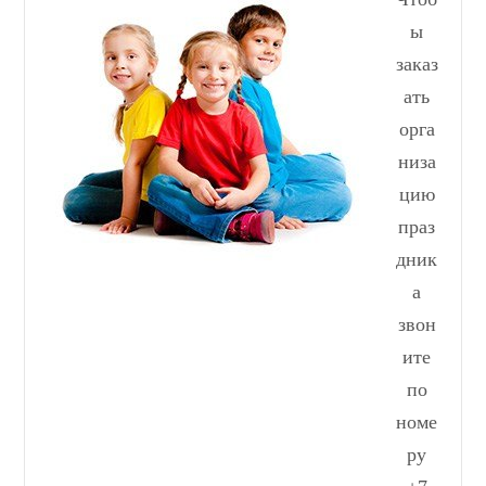
ы
заказ
ать
орга
низа
цию
праз
дник
а
звон
ите
по
номе
ру