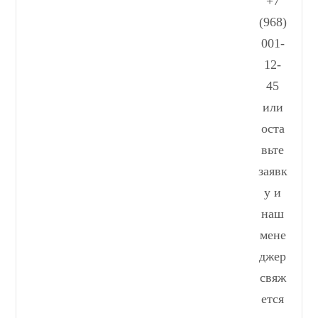
+7
(968)
001-
12-
45
или
оста
вьте
заявк
у и
наш
мене
джер
свяж
ется