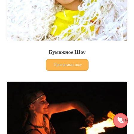
Бумажное Шоу
Программа шоу
Полит
конфиде