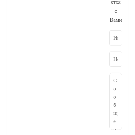
ется
с
Вами