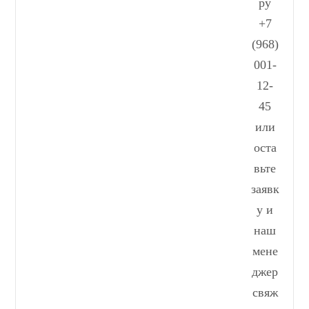
ру
+7
(968)
001-
12-
45
или
оста
вьте
заявк
у и
наш
мене
джер
свяж