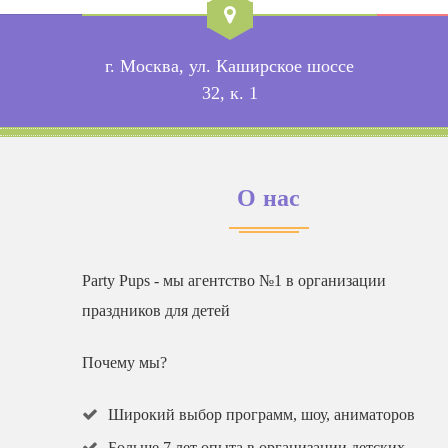
г. Москва, ул. Каширское шоссе
32, к. 1
О нас
Party Pups - мы агентство №1 в организации
праздников для детей
Почему мы?
Широкий выбор программ, шоу, аниматоров
Больше 7 лет опыта в организации детских