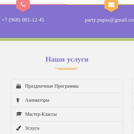
+7 (968) 001-12-45
party.pupss@gmail.c
Наши услуги
Праздничные Программы
Аниматоры
Мастер-Классы
Услуги