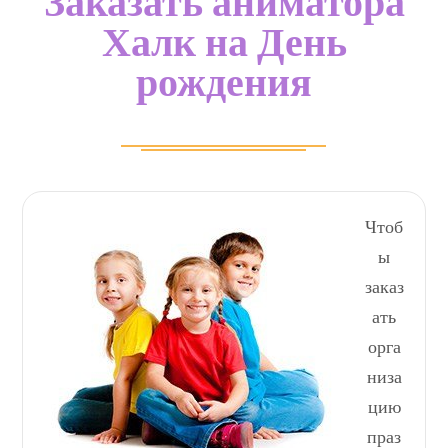
Заказать аниматора
Халк на День
рождения
Чтоб
ы
заказ
ать
орга
низа
цию
праз