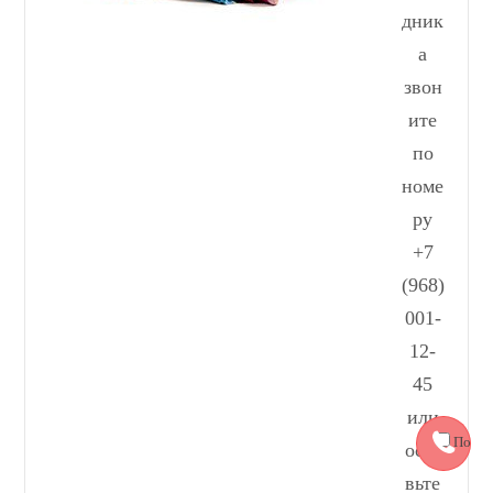
дник
а
звон
ите
по
номе
ру
+7
(968)
001-
12-
45
или
Полит
оста
конфиде
вьте