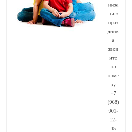
низа
цию
праз
дник
а
звон
ите
по
номе
ру
+7
(968)
001-
12-
45