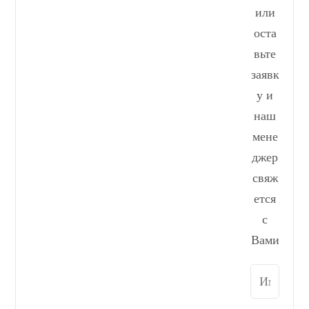
или
оста
вьте
заявк
у и
наш
мене
джер
свяж
ется
с
Вами